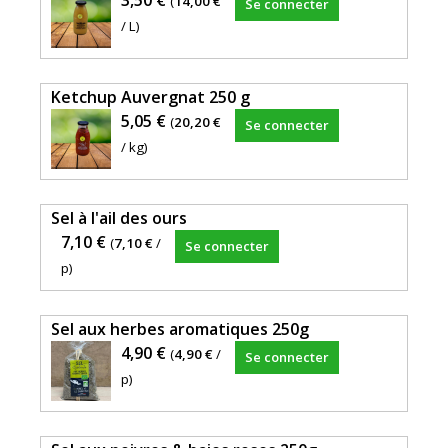
3,50 €
(
14,00 €
Se connecter
Ketchup
/ L)
de
tomate
verte
Ketchup Auvergnat 250 g
est
5,05 €
PRODUCTEUR
(
20,20 €
Se connecter
transformé
:
/ kg)
à
CLAC
partir
-
de
Cournon
Sel à l'ail des ours
nos
(63)
7,10 €
(
7,10 €
/
Se connecter
légumes,
p)
par
CLAC
Sel aux herbes aromatiques 250g
(La
4,90 €
(
4,90 €
/
Se connecter
Conserverie
p)
Locale
Artisanale
et