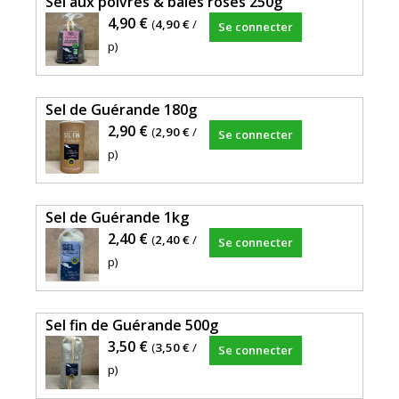
Sel aux poivres & baies roses 250g
Créative),
4,90 €
(
4,90 €
/
Se connecter
basée
p)
à
Cournon
(63).
Sel de Guérande 180g
PRODUCTEUR
2,90 €
(
2,90 €
/
:
Se connecter
p)
Le
Biau
Jardin,
Sel de Guérande 1kg
Gerzat
2,40 €
(
2,40 €
/
(63)
Se connecter
p)
TRANSFORMATEUR
:
CLAC,
Sel fin de Guérande 500g
Cournon
3,50 €
(
3,50 €
/
(63).
Se connecter
p)