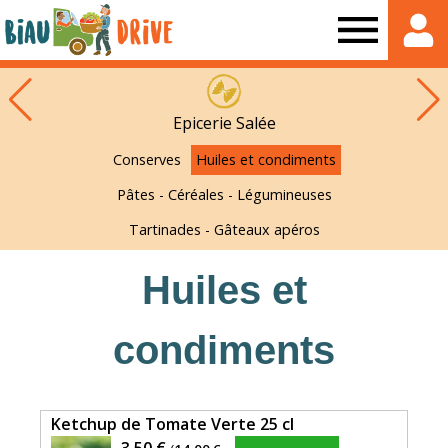
Biau
Drive
Epicerie Salée
Conserves
Huiles et condiments
Pâtes - Céréales - Légumineuses
Tartinades - Gâteaux apéros
Huiles et
condiments
Ketchup de Tomate Verte 25 cl
Le