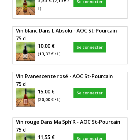
5,35 €
(
7,13 €
/
Se connecter
L)
Vin blanc Dans L'Absolu - AOC St-Pourcain
75 cl
10,00 €
Se connecter
(
13,33 €
/ L)
Vin Evanescente rosé - AOC St-Pourcain
75 cl
15,00 €
Se connecter
(
20,00 €
/ L)
Vin rouge Dans Ma Sph'R - AOC St-Pourcain
75 cl
11,55 €
Se connecter