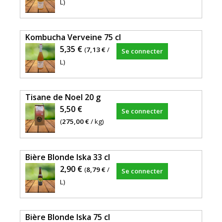
L)
Kombucha Verveine 75 cl
5,35 €
(
7,13 €
/
Se connecter
L)
Tisane de Noel 20 g
5,50 €
Se connecter
(
275,00 €
/ kg)
Bière Blonde Iska 33 cl
2,90 €
(
8,79 €
/
Se connecter
L)
Bière Blonde Iska 75 cl