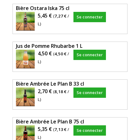
Bière Ostara Iska 75 cl
5,45 €
(
7,27 €
/
Se connecter
L)
Jus de Pomme Rhubarbe 1 L
4,50 €
(
4,50 €
/
Se connecter
L)
Bière Ambrée Le Plan B 33 cl
2,70 €
(
8,18 €
/
Se connecter
L)
Bière Ambrée Le Plan B 75 cl
5,35 €
(
7,13 €
/
Se connecter
L)